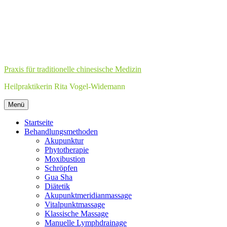
Zum
Inhalt
springen
Praxis für traditionelle chinesische Medizin
Heilpraktikerin Rita Vogel-Widemann
Zum
Menü
Inhalt
springen
Startseite
Behandlungsmethoden
Akupunktur
Phytotherapie
Moxibustion
Schröpfen
Gua Sha
Diätetik
Akupunktmeridianmassage
Vitalpunktmassage
Klassische Massage
Manuelle Lymphdrainage